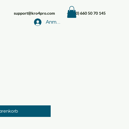
support@kro4pro.com
+43 (0) 660 50 70 145
Anmelden
arenkorb