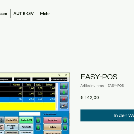
eam
AUT RKSV
Mehr
EASY-POS
Artikelnummer: EASY-POS
Preis
€ 142,00
In den W